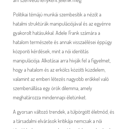
ám szenvedő lényként jelenik meg.
Politikai témájú munkái szembesítik a nézőt a
hatalmi struktúrák manipulációjával és az egyénre
gyakorolt hatásukkal. Adele Frank számára a
hatalom természete és annak visszaélései éppúgy
központi kérdések, mint a női identitás
manipulációja. Alkotásai arra hívják fel a figyelmet,
hogy a hatalom és az erkölcs közötti küzdelem,
valamint az emberi létezés nagyobb erőkkel való
szembenállása egy örök dilemma, amely
meghatározza mindennapi életünket.
A gyorsan változó trendek, a túlpörgött életmód, és
a társadalmi elvárások kritikája nemcsak a női