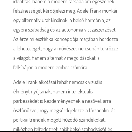
identitás, hanem a modern társadalom egészének
felszínességét kérdőjelezi meg. Adele Frank munkái
egy alternatív utat kínálnak: a belső harmónia, az
egyéni szabadság és az autonómia visszaszerzését.
Az érzelmi esztétika koncepciója magában hordozza
a lehetőséget, hogy a művészet ne csupán tükrözze
a világot, hanem alternatív megoldásokat is
felkínáljon a modern ember számára.
Adele Frank alkotásai tehát nemcsak vizuális
élményt nyújtanak, hanem intellektuális
párbeszédet is kezdeményeznek a nézővel, arra
ösztönözve, hogy megkérdőjelezze a társadalmi és
politikai trendek mögött húzódó szándékokat,
miközben felfedezheti saját belső szabadságát és