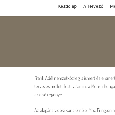
Kezdőlap
A Tervező
Mé
Frank Adél nemzetközileg is ismert és elisme
tervezés mellett fest, valamint a Mensa Hunga
az első regénye.
Az elegáns vidéki kúria úrnője, Mrs. Filingto