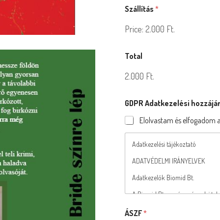
Szállítás
*
Price:
2.000 Ft.
Total
2.000 Ft.
GDPR Adatkezelési hozzájá
Elolvastam és elfogadom az
Adatkezelési tájékoztató
ADATVÉDELMI IRÁNYELVEK
Adatkezelők Biomid Bt.
A Biomid Bt. magára nézve kötelez
egyoldalú kötelezettséget vállal 
tevékenység megfelel a jelen szab
ÁSZF
*
szabályzatokban meghatározott e