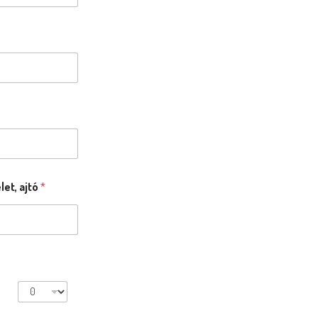
et, ajtó
*