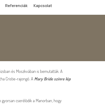
Referenciák
Kapcsolat
árizsban és Moszkvában is bemutatták. A
tha Cristie-rajongó. A
Mary Bride színre lép
yan gyorsan cserélődik a Manorban, hogy