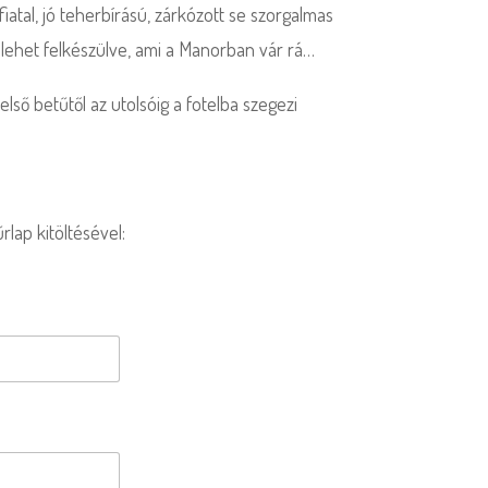
atal, jó teherbírású, zárkózott se szorgalmas
 lehet felkészülve, ami a Manorban vár rá…
első betűtől az utolsóig a fotelba szegezi
lap kitöltésével: