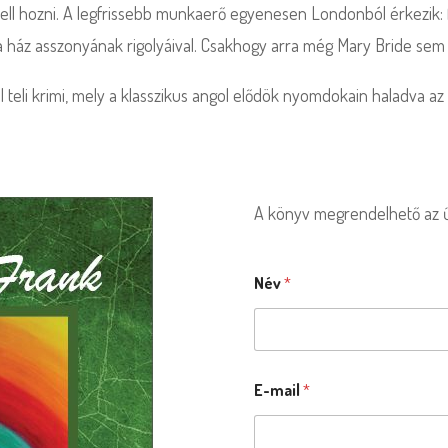
ell hozni. A legfrissebb munkaerő egyenesen Londonból érkezik: fi
 a ház asszonyának rigolyáival. Csakhogy arra még Mary Bride sem
l teli krimi, mely a klasszikus angol elődök nyomdokain haladva az 
A könyv megrendelhető az űr
Név
*
E-mail
*