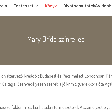
dia
Festészet
Könyv
Divatbemutatók&Videók
Mary Bride színre lép
rt divattervező, kreációit Budapest és Pécs mellett Londonban, P
rIQa tagja. Szenvedélyesen szereti a jó krimit, gyerekkora óta Aga
n messze földön híres kiállhatatlan természetéről. A személyzet ol